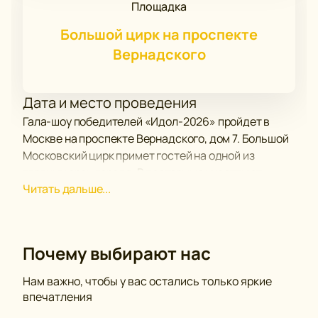
Площадка
Большой цирк на проспекте
Вернадского
Дата и место проведения
Гала-шоу победителей «Идол-2026» пройдет в
Москве на проспекте Вернадского, дом 7. Большой
Московский цирк примет гостей на одной из
главных арен города. В программе участвуют
Читать дальше...
артисты, прошедшие отбор среди участников из
разных стран. Время начала уточняется в
расписании на сайте. Продолжительность шоу
зависит от количества номеров и формата
Почему выбирают нас
выпуска.
Нам важно, чтобы у вас остались только яркие
О событии и площадке
впечатления
Мероприятие собирает резидентов и лауреатов