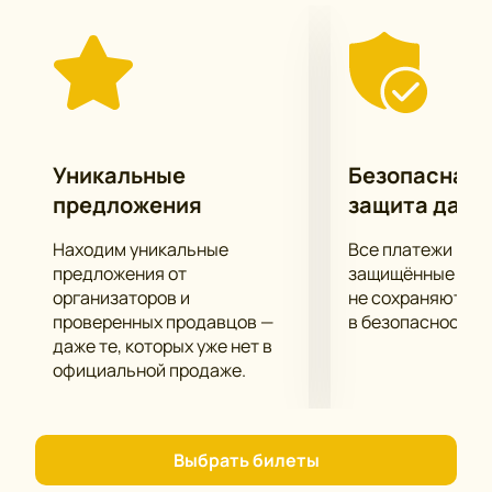
проекта «Идол». Артисты показывают новые
номера разных жанров. В составе — представители
циркового искусства из разных компаний. Каждый
номер — отдельная история, которую можно
увидеть только на этой сцене. Большой
Московский цирк оснащён современным светом,
Уникальные
Безопасная 
акустикой и удобной схемой зала, что создаёт
комфортные условия для зрителей любого
предложения
защита данн
возраста.
Находим уникальные
Все платежи про
В программе — акробатические номера,
предложения от
защищённые шлю
жонглирование, оригинальные миниатюры.
организаторов и
не сохраняются 
Участвуют артисты из разных стран.
проверенных продавцов —
в безопасности.
Формат выпуска рассчитан на живую реакцию
даже те, которых уже нет в
публики.
официальной продаже.
Посещение шоу позволяет увидеть новые идеи и
познакомиться с достижениями победителей
конкурса.
Выбрать билеты