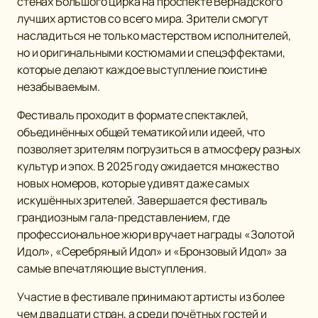
стенах Большого цирка на проспекте Вернадского
лучших артистов со всего мира. Зрители смогут
насладиться не только мастерством исполнителей,
но и оригинальными костюмами и спецэффектами,
которые делают каждое выступление поистине
незабываемым.
Фестиваль проходит в формате спектаклей,
объединённых общей тематикой или идеей, что
позволяет зрителям погрузиться в атмосферу разных
культур и эпох. В 2025 году ожидается множество
новых номеров, которые удивят даже самых
искушённых зрителей. Завершается фестиваль
грандиозным гала-представлением, где
профессиональное жюри вручает награды «Золотой
Идол», «Серебряный Идол» и «Бронзовый Идол» за
самые впечатляющие выступления.
Участие в фестивале принимают артисты из более
чем двадцати стран, а среди почётных гостей и