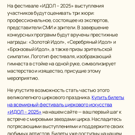
На фестивале «ИДОЛ – 2025» выступления
участников будут оценивать три жюри:
профессиональное, состоящее из экспертов,
представители СМИ и зрители. В завершение
конкурсных программ будут вручены престижные
награды: «Золотой Идол», «Серебряный Идол» и
«Бронзовый Идол», а также призы зрительской
симпатии. Логотип фестиваля, изображающий
гимнаста в стойке на одной руке, символизирует
мастерство и изящество, присущие этому
мероприятию.
Не упустите возможность стать частью этого
великолепного циркового праздника.
Купить билеты
на всемирный фестиваль циркового искусства
«ИДОЛ – 2025»
на нашем сайте — ваш первый шаг к
встрече с мировыми звездами цирка. Насладитесь
потрясающими выступлениями и поддержите своих
любимых артистов. Билеты уже доступны на нашем