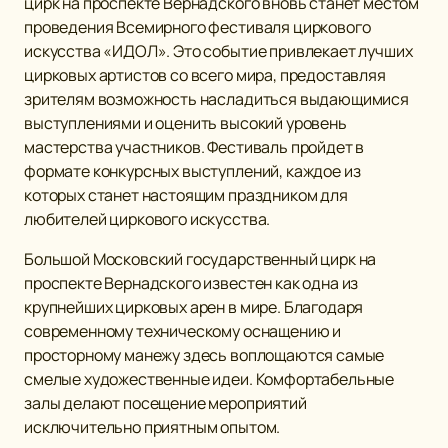
цирк на проспекте Вернадского вновь станет местом
проведения Всемирного фестиваля циркового
искусства «ИДОЛ». Это событие привлекает лучших
цирковых артистов со всего мира, предоставляя
зрителям возможность насладиться выдающимися
выступлениями и оценить высокий уровень
мастерства участников. Фестиваль пройдет в
формате конкурсных выступлений, каждое из
которых станет настоящим праздником для
любителей циркового искусства.
Большой Московский государственный цирк на
проспекте Вернадского известен как одна из
крупнейших цирковых арен в мире. Благодаря
современному техническому оснащению и
просторному манежу здесь воплощаются самые
смелые художественные идеи. Комфортабельные
залы делают посещение мероприятий
исключительно приятным опытом.